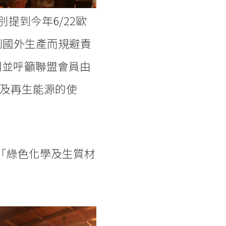
提到今年6/22歐
到國外生產而規避責
司並呼籲聯盟會員由
及再生能源的使
到「綠色化學及生質材