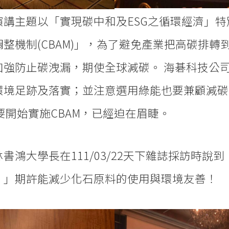
講主題以「實現碳中和及ESG之循環經濟」特別
整機制(CBAM)」，為了避免產業把高碳排轉
加強防止碳洩漏，期使全球減碳。 海碁科技公
環境足跡及落實；並注意選用綠能也要兼顧減碳
01就要開始實施CBAM，已經迫在眉睫。
書鴻大學長在111/03/22天下雜誌採訪時說
！」期許能減少化石原料的使用與環境友善！