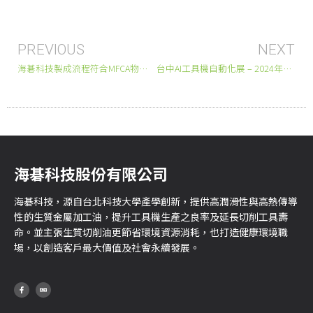
PREVIOUS
NEXT
海碁科技製成流程符合MFCA物質流成本會計ISO 14051
台中AI工具機自動化展 – 2024年壓軸盛會，錯過再等一年！
海碁科技股份有限公司
海碁科技，源自台北科技大學產學創新，提供高潤滑性與高熱傳導
性的生質金屬加工油，提升工具機生產之良率及延長切削工具壽
命。並主張生質切削油更節省環境資源消耗，也打造健康環境職
場，以創造客戶最大價值及社會永續發展。