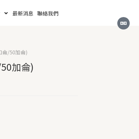
績
最新消息
聯絡我們
加侖/50加侖)
50加侖)